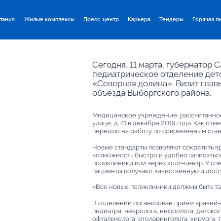
пания
Жилые комплексы
Пресс-центр
Карьера
Тендеры
Горячая л
Сегодня, 11 марта, губернатор
педиатрическое отделение дет
«Северная долина». Визит глав
объезда Выборгского района.
Медицинское учреждение, рассчитанное 
улице, д. 41 в декабре 2019 года. Как о
перешло на работу по современным ста
Новые стандарты позволяют сократить 
возможность быстро и удобно записаться 
поликлиники или через колл-центр. У с
пациенты получают качественную и дос
«Все новые поликлиники должны быть та
В отделении организован приём врачей-с
педиатра, невролога, нефролога, детско
офтальмолога, отоларинголога, хирурга,