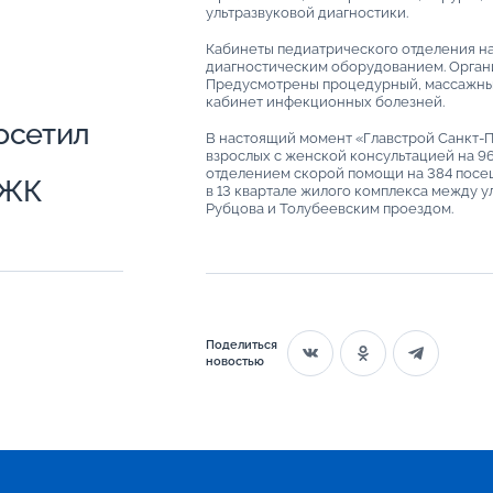
ультразвуковой диагностики.
Кабинеты педиатрического отделения н
диагностическим оборудованием. Орган
Предусмотрены процедурный, массажный
кабинет инфекционных болезней.
осетил
В настоящий момент «Главстрой Санкт-
взрослых с женской консультацией на 9
отделением скорой помощи на 384 посещ
 ЖК
в 13 квартале жилого комплекса между 
Рубцова и Толубеевским проездом.
Поделиться
новостью