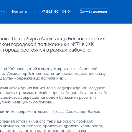
иния
Контакты
+7 (812) 604-04-04
Служба доверия
 Санкт-Петербурга Александр Беглов посетил
ской городской поликлиники №71 в ЖК
ы города состоялся в рамках рабочего
на 100 посещений в смену, открылось на Заречной
тметил Александр Беглов, педиатрическое отделение сразу
ндартам «бережливых поликлиник».
время нахождения пациентов в медучреждении, создают
к врачу в режиме онлайн через сайт gorzdrav.spb.ru, сайт
пециалистов сокращается объем бумажной работы, а
тупную медицинскую помощь.
кими же современными», — сказал Александр Беглов.
пециалистов как узкого, так и широкого профиля:
го акушера-гинеколога, уролога-андролога, кардиолога,
 травматолога-ортопеда, инфекциониста, врача