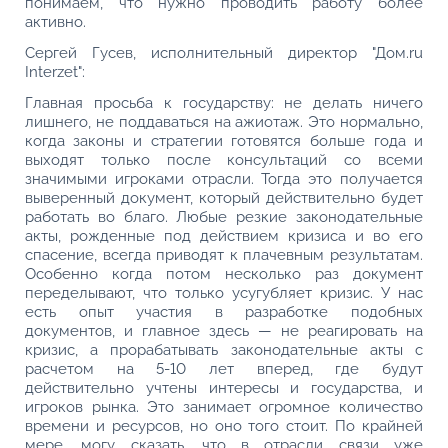
понимаем, что нужно проводить работу более
активно.
Сергей Гусев, исполнительный директор "Дом.ru
Interzet":
Главная просьба к государству: не делать ничего
лишнего, не поддаваться на ажиотаж. Это нормально,
когда законы и стратегии готовятся больше года и
выходят только после консультаций со всеми
значимыми игроками отрасли. Тогда это получается
выверенный документ, который действительно будет
работать во благо. Любые резкие законодательные
акты, рожденные под действием кризиса и во его
спасение, всегда приводят к плачевным результатам.
Особенно когда потом несколько раз документ
переделывают, что только усугубляет кризис. У нас
есть опыт участия в разработке подобных
документов, и главное здесь — не реагировать на
кризис, а прорабатывать законодательные акты с
расчетом на 5-10 лет вперед, где будут
действительно учтены интересы и государства, и
игроков рынка. Это занимает огромное количество
времени и ресурсов, но оно того стоит. По крайней
мере, могу сказать, что в отрасли связи уже