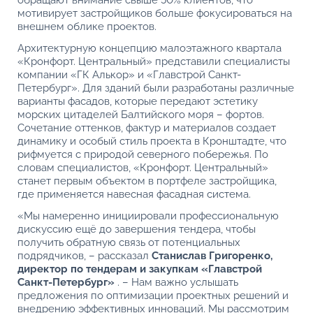
обращают внимание свыше 50% клиентов, что
мотивирует застройщиков больше фокусироваться на
внешнем облике проектов.
Архитектурную концепцию малоэтажного квартала
«Кронфорт. Центральный» представили специалисты
компании «ГК Алькор» и «Главстрой Санкт-
Петербург». Для зданий были разработаны различные
варианты фасадов, которые передают эстетику
морских цитаделей Балтийского моря – фортов.
Сочетание оттенков, фактур и материалов создает
динамику и особый стиль проекта в Кронштадте, что
рифмуется с природой северного побережья. По
словам специалистов, «Кронфорт. Центральный»
станет первым объектом в портфеле застройщика,
где применяется навесная фасадная система.
«Мы намеренно инициировали профессиональную
дискуссию ещё до завершения тендера, чтобы
получить обратную связь от потенциальных
подрядчиков, – рассказал
Станислав Григоренко,
директор по тендерам и закупкам «Главстрой
Санкт-Петербург»
. – Нам важно услышать
предложения по оптимизации проектных решений и
внедрению эффективных инноваций. Мы рассмотрим