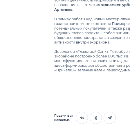
усилят идентичность территории и её св
наполнение», — отметил
экономист, урба
Артемьев
.
В рамках работы над новым мастер-плано
градостроительного контекста Приморск
потенциальных покупателей, а также ра
будущих этапов проекта. Особое внима
общественных пространств и созданию 
активности внутри экорайона.
Девелопер «Главстрой Санкт-Петербург» 
экорайоне построено более 600 тыс. кв. 
многофункциональная поликлиника для в
здесь формировалась общественная и р
«Причал’Ю», зелёные аллеи, пешеходные
Поделиться
новостью