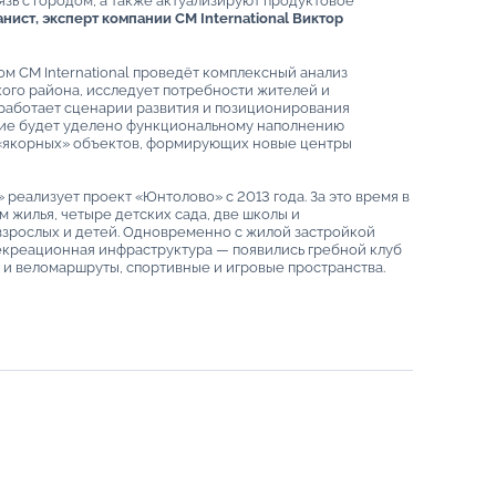
язь с городом, а также актуализируют продуктовое
нист, эксперт компании CM International Виктор
м CM International проведёт комплексный анализ
ого района, исследует потребности жителей и
зработает сценарии развития и позиционирования
ние будет уделено функциональному наполнению
«якорных» объектов, формирующих новые центры
реализует проект «Юнтолово» с 2013 года. За это время в
м жилья, четыре детских сада, две школы и
зрослых и детей. Одновременно с жилой застройкой
екреационная инфраструктура — появились гребной клуб
 и веломаршруты, спортивные и игровые пространства.