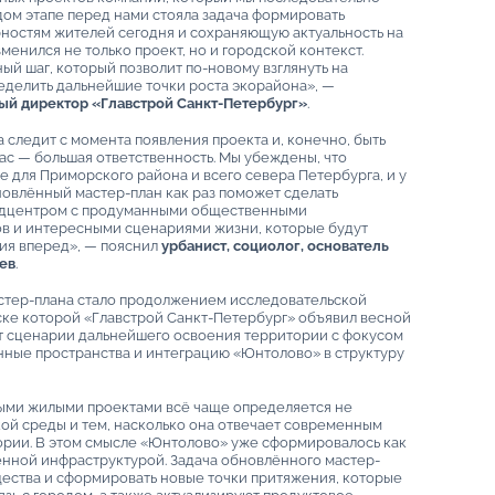
дом этапе перед нами стояла задача формировать
ностям жителей сегодня и сохраняющую актуальность на
менился не только проект, но и городской контекст.
й шаг, который позволит по-новому взглянуть на
еделить дальнейшие точки роста экорайона», —
ый директор «Главстрой Санкт-Петербург»
.
следит с момента появления проекта и, конечно, быть
ас — большая ответственность. Мы убеждены, что
 для Приморского района и всего севера Петербурга, и у
бновлённый мастер-план как раз поможет сделать
одцентром с продуманными общественными
ов и интересными сценариями жизни, которые будут
тия вперед», — пояснил
урбанист, социолог, основатель
ев
.
стер-плана стало продолжением исследовательской
ске которой «Главстрой Санкт-Петербург» объявил весной
т сценарии дальнейшего освоения территории с фокусом
нные пространства и интеграцию «Юнтолово» в структуру
ми жилыми проектами всё чаще определяется не
кой среды и тем, насколько она отвечает современным
ории. В этом смысле «Юнтолово» уже сформировалось как
нной инфраструктурой. Задача обновлённого мастер-
ества и сформировать новые точки притяжения, которые