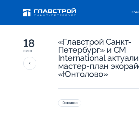
Ком
18
«Главстрой Санкт-
Петербург» и CM
июня
International актуал
мастер-план экорай
«Юнтолово»
Юнтолово