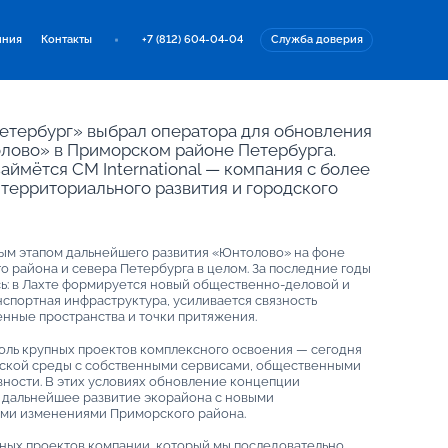
иния
Контакты
+7 (812) 604-04-04
Служба доверия
етербург» выбрал оператора для обновления
лово» в Приморском районе Петербурга.
аймётся CM International — компания с более
территориального развития и городского
ным этапом дальнейшего развития «Юнтолово» на фоне
района и севера Петербурга в целом. За последние годы
сь: в Лахте формируется новый общественно-деловой и
нспортная инфраструктура, усиливается связность
нные пространства и точки притяжения.
оль крупных проектов комплексного освоения — сегодня
дской среды с собственными сервисами, общественными
ности. В этих условиях обновление концепции
 дальнейшее развитие экорайона с новыми
ми изменениями Приморского района.
ных проектов компании, который мы последовательно