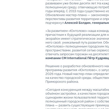
развиваем уже более десяти лет. На каж
полноценную среду, отвечающую потреб
годы вперёд. С 2013 года существенно из
Обновление мастер-плана — закономерны
перспективы развития территории и опр
подчеркнул
Алексей Болдин, генеральн
«За развитием «Юнтолово» наша команда 
причастным к будущей реализации для н
экорайон имеет стратегическое значение
него свой, уникальный путь развития. О
«Юнтолово» полноценным городским п
пространствами, развитой сетью сервис
отвечать запросам горожан на десятиле
компании CM International Пётр Кудрявц
Решение о разработке обновлённого ма
программы развития «Юнтолово», о запу
2026 года. Новый мастер-план определи
на качество городской среды, обществе
Приморского района.
«Сегодня конкуренция между масштабны
объёмом застройки, а качеством городс
сценариям жизни пользователей террит
полноценный городской район с собстве
плана — развить существующие преимущ