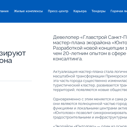
пания
Жилые комплексы
Пресс-центр
Карьера
Тендеры
Горячая л
Девелопер «Главстрой Санкт-П
мастер-плана экорайона «Юнто
Разработкой новой концепции з
изируют
чем 20-летним опытом в сфере 
она
консалтинга.
Актуализация мастер-плана стала логич
масштабной трансформации Приморского 
эта часть города существенно изменила
туристический кластер, развивается тра
территорий, появляются новые обществе
Одновременно с этим меняется и сама р
они являются полноценной частью горо
функциями и локальными центрами актив
«Юнтолово» позволит синхронизировать
градостроительными и инфраструктурны
«Экорайон «Юнтолово» — один из основ