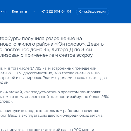
иния
Контакты
+7 (812) 604-04-04
Служба доверия
тербург» получила разрешение на
 нового жилого района «Юнтолово». Девять
о-восточнее дома 45, литера Д по 3-ей
ализован с применением счетов эскроу.
. м, в том числе 17 782 кв. м встроенных помещений.
атных, 1 072 двухкомнатных, 328 трехкомнатных и 116
тражей и планировок. Рядом с домами расположатся два
ждый.
до 24 этажей, как предусмотрено проектом планировки
целом, то дома аналогичной этажности займут не более 25%
олово».
я приступить к подготовительным работам, расчистке
рог. Ввод в эксплуатацию шестой очереди ожидается в
планируется построить детский сад на 200 мест и