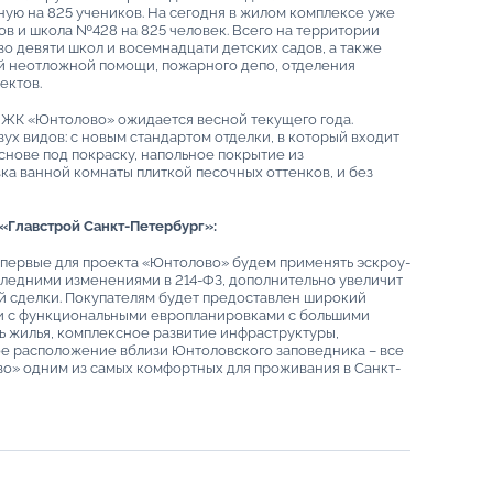
ую на 825 учеников. На сегодня в жилом комплексе уже
ов и школа №428 на 825 человек. Всего на территории
о девяти школ и восемнадцати детских садов, а также
й неотложной помощи, пожарного депо, отделения
ектов.
 ЖК «Юнтолово» ожидается весной текущего года.
х видов: с новым стандартом отделки, в который входит
снове под покраску, напольное покрытие из
ка ванной комнаты плиткой песочных оттенков, и без
«Главстрой Санкт-Петербург»:
впервые для проекта «Юнтолово» будем применять эскроу-
оследними изменениями в 214-ФЗ, дополнительно увеличит
й сделки. Покупателям будет предоставлен широкий
к и с функциональными европланировками с большими
ь жилья, комплексное развитие инфраструктуры,
е расположение вблизи Юнтоловского заповедника – все
о» одним из самых комфортных для проживания в Санкт-