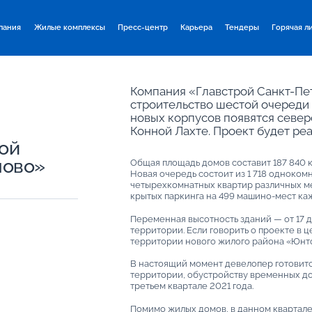
пания
Жилые комплексы
Пресс-центр
Карьера
Тендеры
Горячая л
Компания «Главстрой Санкт-Пе
строительство шестой очереди
л
новых корпусов появятся север
Конной Лахте. Проект будет ре
ой
лово»
Общая площадь домов составит 187 840 кв
Новая очередь состоит из 1 718 однокомн
четырехкомнатных квартир различных ме
крытых паркинга на 499 машино-мест ка
Переменная высотность зданий — от 17 
территории. Если говорить о проекте в 
территории нового жилого района «Юнт
В настоящий момент девелопер готовитс
территории, обустройству временных до
третьем квартале 2021 года.
Помимо жилых домов, в данном квартале 