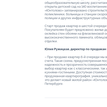
общеобразовательную школу, рассчитанн
открыты детский сад на 140 воспитанник
«Юнтолово» запланировано строительств
поликлиники, больницы и станции скоро
полиции и других инфраструктурных объ
Старт продаж квартир в шестой очереди
Покупателям будет предложено жилье дву
оклейка стен обоями на флизелиновой о
высококачественного ламината, облицов
отделки.
Юлия Ружицкая, директор по продажам 
– При продаже квартир 6-й очереди мы 
счета. Такая схема, предусмотренная п
надежность и прозрачность совершаемо
выбор квартир как с классическими, та
кухнями-гостиными. Доступная стоимост
продуманная квартирография, уникально
это делает новый жилой район «Юнтолов
Петербурге.