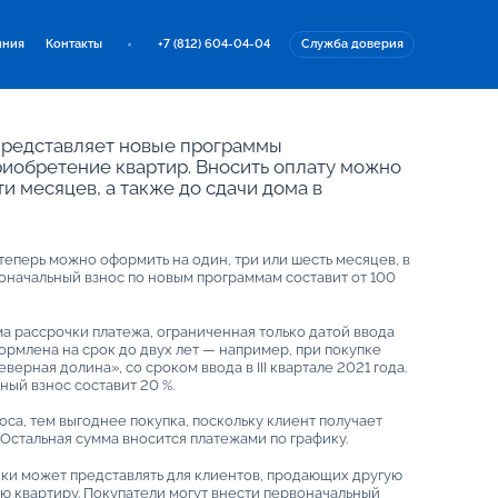
иния
Контакты
+7 (812) 604-04-04
Служба доверия
представляет новые программы
риобретение квартир. Вносить оплату можно
ти месяцев, а также до сдачи дома в
еперь можно оформить на один, три или шесть месяцев, в
оначальный взнос по новым программам составит от 100
а рассрочки платежа, ограниченная только датой ввода
ормлена на срок до двух лет — например, при покупке
верная долина», со сроком ввода в III квартале 2021 года.
ый взнос составит 20 %.
са, тем выгоднее покупка, поскольку клиент получает
 Остальная сумма вносится платежами по графику.
ки может представлять для клиентов, продающих другую
ю квартиру. Покупатели могут внести первоначальный