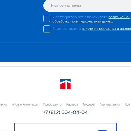
Я подтверждаю, что ознакомился с
политикой об
обработку моих персональных данных
.
Я даю согласие на
получение рекламных и инфор
ания
Жилые комплексы
Пресс-центр
Карьера
Тендеры
Горячая линия
Кон
+7 (812) 604-04-04