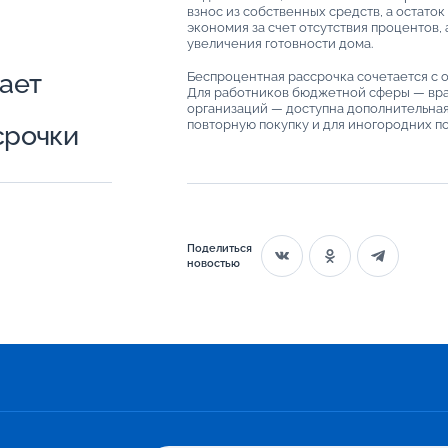
взнос из собственных средств, а остато
экономия за счет отсутствия процентов,
увеличения готовности дома.
ает
Беспроцентная рассрочка сочетается с 
Для работников бюджетной сферы — вра
организаций — доступна дополнительная
повторную покупку и для иногородних по
срочки
Поделиться
новостью