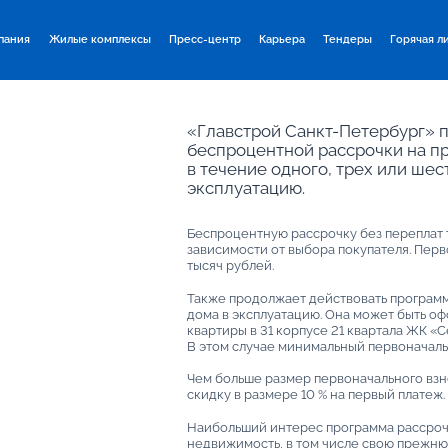
пания
Жилые комплексы
Пресс-центр
Карьера
Тендеры
Горячая л
«Главстрой Санкт-Петербург» 
беспроцентной рассрочки на п
в течение одного, трех или шес
эксплуатацию.
Беспроцентную рассрочку без переплат т
зависимости от выбора покупателя. Перв
тысяч рублей.
Также продолжает действовать программ
дома в эксплуатацию. Она может быть оф
квартиры в 31 корпусе 21 квартала ЖК «Се
В этом случае минимальный первоначальн
Чем больше размер первоначального взно
скидку в размере 10 % на первый платеж.
Наибольший интерес программа рассроч
недвижимость, в том числе свою прежню