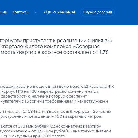
иния
Контакты
+7 (812) 604-04-04
Служба доверия
ербург» приступает к реализации жилья в 6-
 квартале жилого комплекса «Северная
мость квартир в корпусе составляет от 1,78
продажу квартир в еще одном доме нового 21 квартала ЖК
 корпус №6 на 436 квартир, расположенный на ул.
характеристик, наличие которых обеспечит
упателям с высокими требованиями к качеству жизни.
 м, жилая - 17 034 кв. м. Высотность 6 корпуса – 25 жилых
пристроенных помещений – 400 квадратных метров.
аются от 1,78 млн рублей. Однокомнатную квартиру
вухкомнатную – от 3,56 млн рублей. Цена трехкомнатной
 Цены актуальны при 100% оплате.