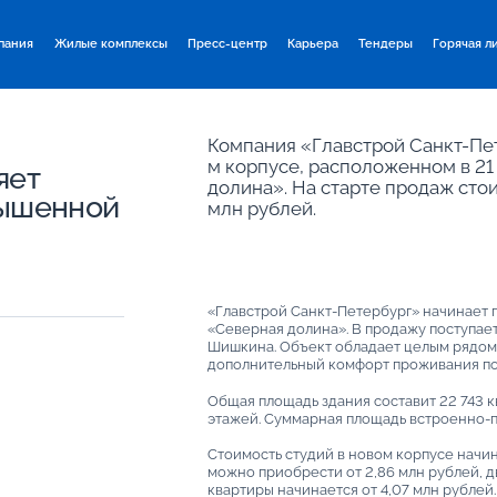
пания
Жилые комплексы
Пресс-центр
Карьера
Тендеры
Горячая л
Компания «Главстрой Санкт-Пет
м корпусе, расположенном в 21
яет
долина». На старте продаж стои
вышенной
млн рублей.
«Главстрой Санкт-Петербург» начинает 
«Северная долина». В продажу поступает
Шишкина. Объект обладает целым рядом 
дополнительный комфорт проживания пок
Общая площадь здания составит 22 743 кв.
этажей. Суммарная площадь встроенно-
Стоимость студий в новом корпусе начин
можно приобрести от 2,86 млн рублей, д
квартиры начинается от 4,07 млн рублей.