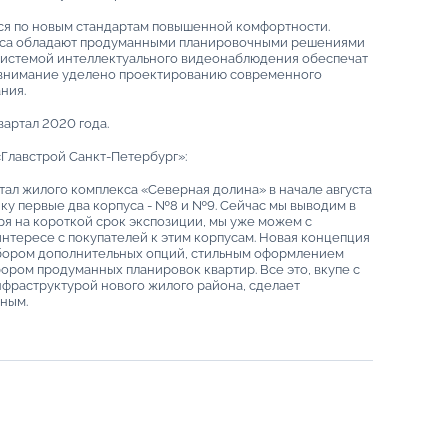
ся по новым стандартам повышенной комфортности.
екса обладают продуманными планировочными решениями
 системой интеллектуального видеонаблюдения обеспечат
 внимание уделено проектированию современного
ания.
квартал 2020 года.
Главстрой Санкт-Петербург»:
тал жилого комплекса «Северная долина» в начале августа
ку первые два корпуса - №8 и №9. Сейчас мы выводим в
ря на короткой срок экспозиции, мы уже можем с
нтересе с покупателей к этим корпусам. Новая концепция
бором дополнительных опций, стильным оформлением
ором продуманных планировок квартир. Все это, вкупе с
фраструктурой нового жилого района, сделает
ным.