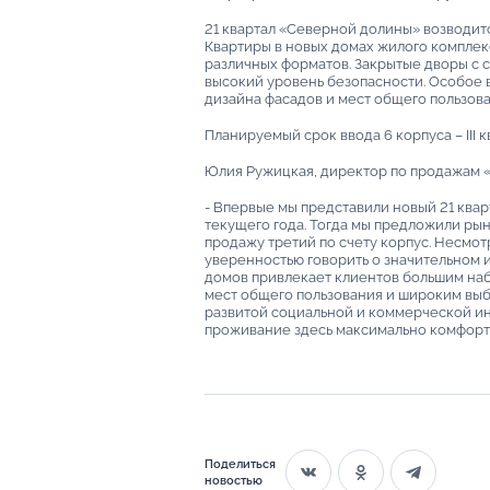
21 квартал «Северной долины» возводит
Квартиры в новых домах жилого компл
различных форматов. Закрытые дворы с
высокий уровень безопасности. Особое
дизайна фасадов и мест общего пользов
Планируемый срок ввода 6 корпуса – III 
Юлия Ружицкая, директор по продажам «
- Впервые мы представили новый 21 квар
текущего года. Тогда мы предложили рын
продажу третий по счету корпус. Несмот
уверенностью говорить о значительном и
домов привлекает клиентов большим на
мест общего пользования и широким выб
развитой социальной и коммерческой ин
проживание здесь максимально комфорт
Поделиться
новостью