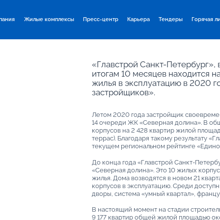
пания
Жилые комплексы
Пресс-центр
Карьера
Тендеры
Горячая л
«Главстрой Санкт-Петербург», 
итогам 10 месяцев находится н
жилья в эксплуатацию в 2020 г
застройщиков».
Летом 2020 года застройщик своевреме
14 очереди ЖК «Северная долина». В об
корпусов на 2 428 квартир жилой площадь
террас). Благодаря такому результату «
текущем региональном рейтинге «Едино
До конца года «Главстрой Санкт-Петерб
«Северная долина». Это 10 жилых корпусо
жилья. Дома возводятся в новом 21 кварт
корпусов в эксплуатацию. Среди доступн
дворы, система «умный квартал», франц
В настоящий момент на стадии строитель
9 177 квартир общей жилой площадью око