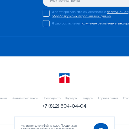
Я подтверждаю, что ознакомился с
политикой об
обработку моих персональных данных
.
Я даю согласие на
получение рекламных и инфор
ания
Жилые комплексы
Пресс-центр
Карьера
Тендеры
Горячая линия
Кон
+7 (812) 604-04-04
Мы используем файлы куки. Продолжая