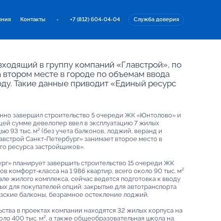
иния
Контакты
+7 (812) 604-04-04
Служба доверия
входящий в группу компаний «Главстрой», по
а втором месте в городе по объемам ввода
оду. Такие данные приводит «Единый ресурс
нно завершил строительство 5 очереди ЖК «Юнтолово» и
щей сумме девелопер ввел в эксплуатацию 7 жилых
ю 93 тыс. м² (без учета балконов, лоджий, веранд и
Главстрой Санкт-Петербург» занимает второе место в
го ресурса застройщиков».
ург» планирует завершить строительство 15 очереди ЖК
в комфорт-класса на 1 986 квартир, всего около 90 тыс. м²
але жилого комплекса, сейчас ведется подготовка к вводу
ых для покупателей опций: закрытые для автотранспорта
узские балконы, безрамное остекление лоджий.
ства в проектах компании находятся 32 жилых корпуса на
ло 400 тыс. м², а также общеобразовательная школа на