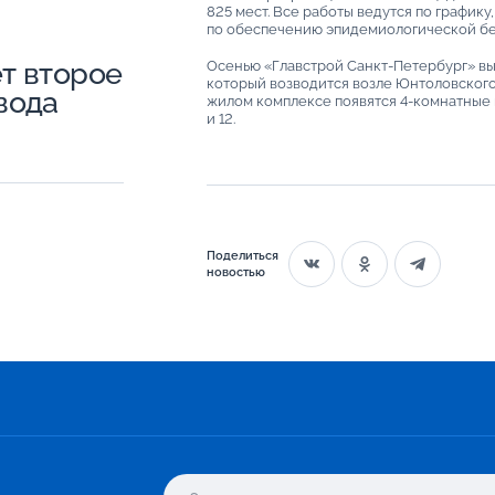
825 мест. Все работы ведутся по графи
по обеспечению эпидемиологической бе
т второе
Осенью «Главстрой Санкт-Петербург» вы
который возводится возле Юнтоловского
вода
жилом комплексе появятся 4-комнатные к
и 12.
Поделиться
новостью