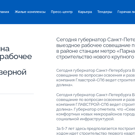
пания
Жилые комплексы
Пресс-центр
Карьера
Тендеры
Горячая л
Сегодня губернатор Санкт-Пет
выездное рабочее совещание п
ина
в районе станции метро «Парна
 рабочее
строительство нового крупного
верной
Сегодня губернатор Санкт-Петербурга 
совещание по вопросам освоения и разв
компания Главстрой-СПб ведет строител
долина».
Сегодня губернатор Санкт-Петербурга 
совещание по вопросам освоения и разв
компания ГЛАВСТРОЙ-СПб ведет строите
долина». Губернатор отметила, что «Сев
комфортных новых микрорайонов города
социальной инфраструктурой.
За 5-7 лет здесь предполагается построи
ходом идет строительство первого кварт