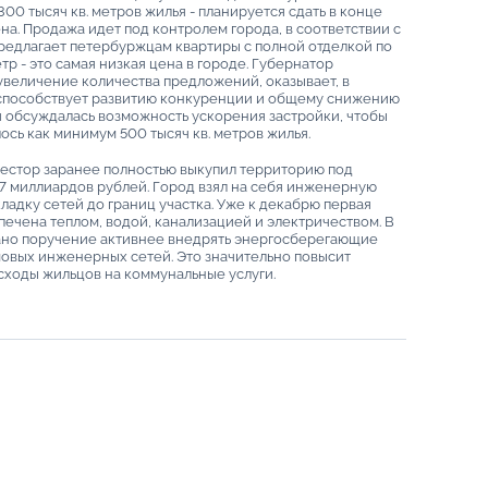
300 тысяч кв. метров жилья - планируется сдать в конце
на. Продажа идет под контролем города, в соответствии с
редлагает петербуржцам квартиры с полной отделкой по
тр - это самая низкая цена в городе. Губернатор
- увеличение количества предложений, оказывает, в
 способствует развитию конкуренции и общему снижению
и обсуждалась возможность ускорения застройки, чтобы
сь как минимум 500 тысяч кв. метров жилья.
естор заранее полностью выкупил территорию под
 7 миллиардов рублей. Город взял на себя инженерную
ладку сетей до границ участка. Уже к декабрю первая
ечена теплом, водой, канализацией и электричеством. В
ано поручение активнее внедрять энергосберегающие
овых инженерных сетей. Это значительно повысит
сходы жильцов на коммунальные услуги.