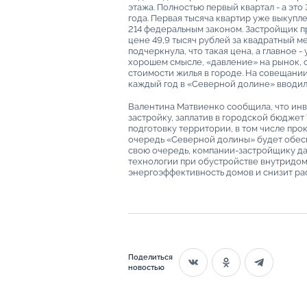
этажа. Полностью первый квартал - а это 
года. Первая тысяча квартир уже выкупле
214 федеральным законом. Застройщик п
цене 49,9 тысяч рублей за квадратный ме
подчеркнула, что такая цена, а главное 
хорошем смысле, «давление» на рынок,
стоимости жилья в городе. На совещани
каждый год в «Северной долине» вводило
Валентина Матвиенко сообщила, что инв
застройку, заплатив в городской бюджет
подготовку территории, в том числе прок
очередь «Северной долины» будет обесп
свою очередь, компании-застройщику д
технологии при обустройстве внутридом
энергоэффективность домов и снизит ра
Поделиться
новостью