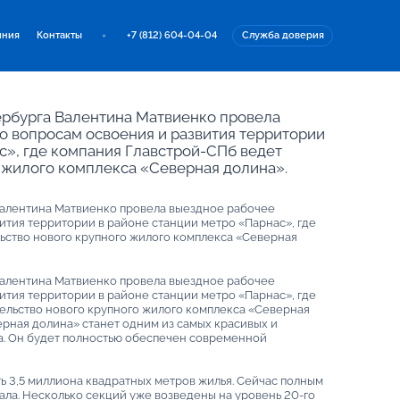
иния
Контакты
+7 (812) 604-04-04
Служба доверия
ербурга Валентина Матвиенко провела
о вопросам освоения и развития территории
с», где компания Главстрой-СПб ведет
 жилого комплекса «Северная долина».
Валентина Матвиенко провела выездное рабочее
ития территории в районе станции метро «Парнас», где
ьство нового крупного жилого комплекса «Северная
Валентина Матвиенко провела выездное рабочее
ития территории в районе станции метро «Парнас», где
льство нового крупного жилого комплекса «Северная
ерная долина» станет одним из самых красивых и
. Он будет полностью обеспечен современной
ть 3,5 миллиона квадратных метров жилья. Сейчас полным
ала. Несколько секций уже возведены на уровень 20-го