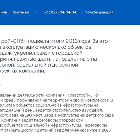
иния
Контакты
+7 (812) 604-04-04
Служба доверия
рой-СПб» подвела итоги 2013 года. За этот
в эксплуатацию несколько объектов,
даж, укрепил связи с городской
принял важные шаги, направленные на
ерной, социальной и дорожной
оектах компании.
ы
равлений деятельности компания «Главстрой-СПб»
й среды проживания на территории своих комплексов. В
ельство объектов социальной инфраструктуры на
егодняшний день ведется строительство двух школ,
кого сада на 190 мест. Ввод в эксплуатацию детского сада
. Компания ведет переговоры с городской
ых объектов социальной инфраструктуры. Переговоры
т открыть школу и детский сад для учеников уже в 2015