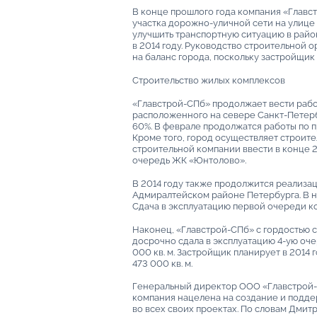
В конце прошлого года компания «Главс
участка дорожно-уличной сети на улице 
улучшить транспортную ситуацию в райо
в 2014 году. Руководство строительной 
на баланс города, поскольку застройщик
Строительство жилых комплексов
«Главстрой-СПб» продолжает вести рабо
расположенного на севере Санкт-Петербу
60%. В феврале продолжатся работы по
Кроме того, город осуществляет строите
строительной компании ввести в конце 2
очередь ЖК «Юнтолово».
В 2014 году также продолжится реализа
Адмиралтейском районе Петербурга. В на
Сдача в эксплуатацию первой очереди ко
Наконец, «Главстрой-СПб» с гордостью с
досрочно сдала в эксплуатацию 4-ую оч
000 кв. м. Застройщик планирует в 2014
473 000 кв. м.
Генеральный директор ООО «Главстрой-
компания нацелена на создание и подд
во всех своих проектах. По словам Дми