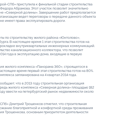
трой-СПб» приступила к финальной стадии строительства
Федора Абрамова. Этот участок позволит значительно
не «Северной долины». Завершение работ предполагается
организации ведет переговоры о передаче данного объекта
 не имеет права эксплуатировать дороги.
ты по строительству жилого района «Юнтолово»,
рга. В настоящее время 1 этап строительства готов на
 прокладке внутриквартальных инженерных коммуникаций.
льство канализационного коллектора, что позволит
014 года в эксплуатацию дома, входящие в первую
ция жилого комплекса «Панорама 360», строящегося в
стоящее время первый этап строительства готов на 80%.
мплекса запланирована на 4 квартал 2014 года.
ообщает, что в 2013 году строительная организация
ередь жилого комплекса «Северная долина» площадью 182
 году ввести на петербургский рынок недвижимости около
СПб» Дмитрий Трошенков отметил, что строительная
ержание благоприятной и комфортной среды проживания
трия Трошенкова, основным приоритетом деятельности