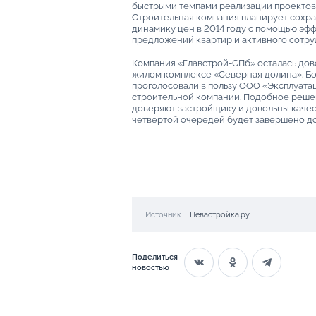
быстрыми темпами реализации проектов
Строительная компания планирует сохра
динамику цен в 2014 году с помощью эф
предложений квартир и активного сотру
Компания «Главстрой-СПб» осталась дов
жилом комплексе «Северная долина». Б
проголосовали в пользу ООО «Эксплуата
строительной компании. Подобное решен
доверяют застройщику и довольны качес
четвертой очередей будет завершено до 
Источник
Невастройка.ру
Поделиться
новостью