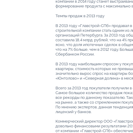
компании в 2014 году станет выстраива
формирование продукта с максимально 
Темпы продаж в 2013 году
В 2013 году «Главстрой-СПб» продавал в
строительной компании стать одним из 
организаций Петербурга. За 2013 год о
составила 18,4 млрд. рублей, что на 4% п
ясно, что доля ипотечных сделок в обще
что на 7% больше, чем в 2012 году. Бол
Сбербанком России.
В 2013 году наибольшим спросом у покуп
квартиры, стоимость которых не превышал
значительно вырос спрос на квартиры б
«Юнтолово» и «Северная долина» в меся
Всего за 2013 год покупатели получили 
Самое большое количество продаж показа
все рекорды по данному показателю. Та
на рынке, а также со стремлением поку
По мнению экспертов, данная тенденция 
лицензий у банков.
Коммерческий директор ООО «Главстрой
довольно финансовыми результатами 201
от компании «Главстрой-СПб» обеспечи