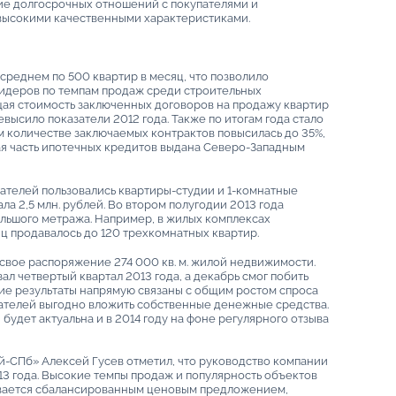
ние долгосрочных отношений с покупателями и
высокими качественными характеристиками.
 среднем по 500 квартир в месяц, что позволило
лидеров по темпам продаж среди строительных
бщая стоимость заключенных договоров на продажу квартир
ревысило показатели 2012 года. Также по итогам года стало
м количестве заключаемых контрактов повысилась до 35%,
ьшая часть ипотечных кредитов выдана Северо-Западным
ателей пользовались квартиры-студии и 1-комнатные
а 2,5 млн. рублей. Во втором полугодии 2013 года
ольшого метража. Например, в жилых комплексах
ц продавалось до 120 трехкомнатных квартир.
в свое распоряжение 274 000 кв. м. жилой недвижимости.
л четвертый квартал 2013 года, а декабрь смог побить
кие результаты напрямую связаны с общим ростом спроса
пателей выгодно вложить собственные денежные средства.
будет актуальна и в 2014 году на фоне регулярного отзыва
-СПб» Алексей Гусев отметил, что руководство компании
3 года. Высокие темпы продаж и популярность объектов
вается сбалансированным ценовым предложением,