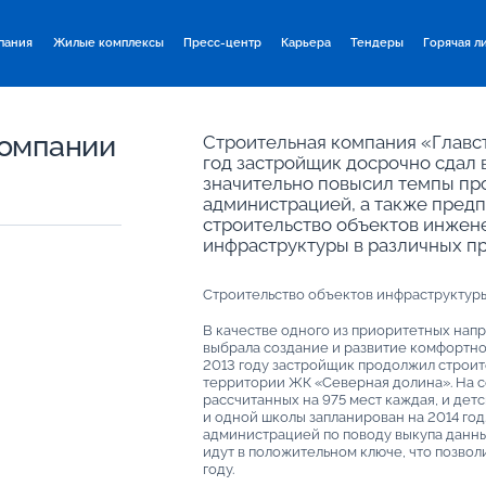
пания
Жилые комплексы
Пресс-центр
Карьера
Тендеры
Горячая л
компании
Строительная компания «Главст
год застройщик досрочно сдал 
значительно повысил темпы про
администрацией, а также пред
строительство объектов инжен
инфраструктуры в различных пр
Строительство объектов инфраструктур
В качестве одного из приоритетных нап
выбрала создание и развитие комфортно
2013 году застройщик продолжил строит
территории ЖК «Северная долина». На с
рассчитанных на 975 мест каждая, и детс
и одной школы запланирован на 2014 год
администрацией по поводу выкупа данн
идут в положительном ключе, что позволи
году.