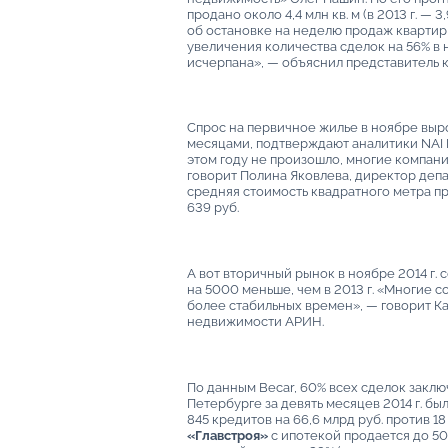
продано около 4,4 млн кв. м (в 2013 г. —
об остановке на неделю продаж квартир 
увеличения количества сделок на 56% в
исчерпана», — объяснил представитель 
Спрос на первичное жилье в ноябре вы
месяцами, подтверждают аналитики NAI B
этом году не произошло, многие компани
говорит Полина Яковлева, директор деп
средняя стоимость квадратного метра пр
639 руб.
А вот вторичный рынок в ноябре 2014 г.
на 5000 меньше, чем в 2013 г. «Многие 
более стабильных времен», — говорит К
недвижимости АРИН.
По данным Becar, 60% всех сделок заклю
Петербурге за девять месяцев 2014 г. бы
845 кредитов на 66,6 млрд руб. против 18 5
«Главстроя»
с ипотекой продается до 50