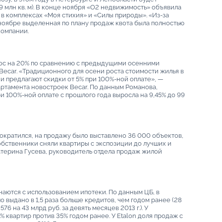
 3,9 млн кв. м). В конце ноября «О2 недвижимость» объявила
в комплексах «Моя стихия» и «Силы природы». «Из-за
 ноябре выделенная по плану продаж квота была полностью
компании.
рос на 20% по сравнению с предыдущими осенними
ecar. «Традиционного для осени роста стоимости жилья в
и предлагают скидки от 5% при 100%-ной оплате», —
артамента новостроек Becar. По данным Романова,
и 100%-ной оплате с прошлого года выросла на 9,45% до 99
 сократился, на продажу было выставлено 36 000 объектов,
собственники сняли квартиры с экспозиции до лучших и
атерина Гусева, руководитель отдела продаж жилой
чаются с использованием ипотеки. По данным ЦБ, в
ло выдано в 1,5 раза больше кредитов, чем годом ранее (28
76 на 43 млрд руб. за девять месяцев 2013 г.). У
% квартир против 35% годом ранее. У Etalon доля продаж с