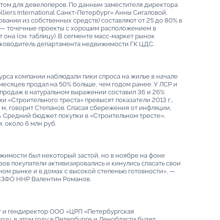
том для девелоперов. По данным заместителя директора
iers International Санкт-Петербург» Анны Сигаловой,
ании из собственных средств) составляют от 25 до 80% в
 — точечные проекты с хорошим расположением в
она (см. таблицу). В сегменте масс-маркет рынок
уководитель департамента недвижимости ГК ЦДС.
курса компании наблюдали пики спроса на жилье в начале
 месяцев продал на 50% больше, чем годом ранее. У ЛСР и
т продаж в натуральном выражении составил 36 и 26%
и «Строительного треста» превысят показатели 2013 г.,
 м, говорит Степанов. Спасая сбережения от инфляции,
. Средний бюджет покупки в «Строительном тресте»,
, около 6 млн руб.
жимости был некоторый застой, но в ноябре на фоне
ов покупатели активизировались и кинулись спасать свои
ом рынке и в домах с высокой степенью готовности», —
 СЗФО ННР Валентин Романов.
т и гендиректор ООО «ЦРП «Петербургская
озу, в этом году в Петербурге и Ленобласти будет