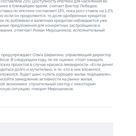
составляла 21%). Доступность ипотеки для населения во
ынке в ближайшее время, считает Виктор Лебедев,
тавка по ипотеке составляет 13%, пока рост ставок на 1-2%
 но если он продолжится, то доля одобренных кредитов
авок по рублевым и валютным кредитам наблюдается уже
льные предложения для конкретных застройщиков и
вания, отмечает Роман Мирошников, исполнительный
, предупреждает Ольга Шарыгина, управляющий директор
ecar. В следующем году, по ее оценке, стоит ожидать
ских проектов в случае кризиса ликвидности. «Если денег
диться долго и мучительно, и те, кто в них вложился,
е вложился, будет шанс купить хорошее жилье подешевле»,
роизойти замедление активности на рынке жилья,
ой экономики, строительный сектор с некоторым
скую ситуацию, говорит Мирошников.