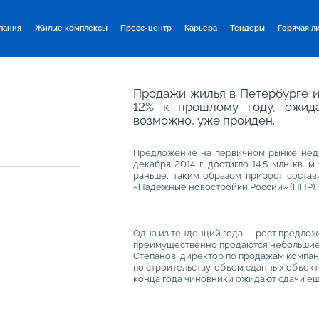
пания
Жилые комплексы
Пресс-центр
Карьера
Тендеры
Горячая л
Продажи жилья в Петербурге и
12% к прошлому году, ожид
возможно, уже пройден.
Предложение на первичном рынке недв
декабря 2014 г. достигло 14,5 млн кв. м
раньше, таким образом прирост состав
«Надежные новостройки России» (ННР).
Одна из тенденций года — рост предложе
преимущественно продаются небольшие 
Степанов, директор по продажам компан
по строительству, объем сданных объекто
конца года чиновники ожидают сдачи еще