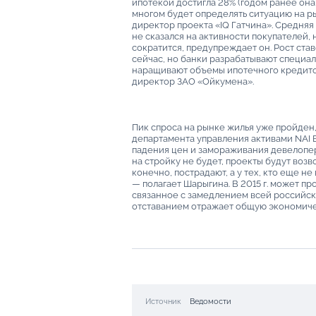
ипотекой достигла 28% (годом ранее она 
многом будет определять ситуацию на р
директор проекта «IQ Гатчина». Средняя с
не сказался на активности покупателей,
сократится, предупреждает он. Рост ст
сейчас, но банки разрабатывают специа
наращивают объемы ипотечного кредито
директор ЗАО «Ойкумена».
Пик спроса на рынке жилья уже пройден
департамента управления активами NAI B
падения цен и замораживания девелопер
на стройку не будет, проекты будут возво
конечно, пострадают, а у тех, кто еще н
— полагает Шарыгина. В 2015 г. может п
связанное с замедлением всей российск
отставанием отражает общую экономиче
Источник
Ведомости