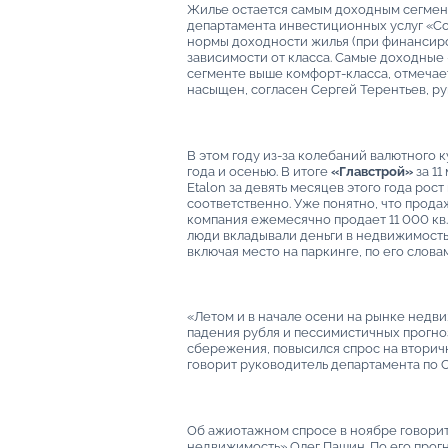
Жилье остается самым доходным сегмен
департамента инвестиционных услуг «Coll
нормы доходности жилья (при финансиров
зависимости от класса. Самые доходные
сегменте выше комфорт-класса, отмечает 
насыщен, согласен Сергей Терентьев, р
В этом году из-за колебаний валютного 
года и осенью. В итоге
«Главстрой»
за 11
Etalon за девять месяцев этого года рос
соответственно. Уже понятно, что продаж
компания ежемесячно продает 11 000 кв.
люди вкладывали деньги в недвижимость
включая место на паркинге, по его словам
«Летом и в начале осени на рынке недви
падения рубля и пессимистичных прогноз
сбережения, повысился спрос на вторичн
говорит руководитель департамента по
Об ажиотажном спросе в ноябре говори
недвижимость» Олег Пашин. По его прогн