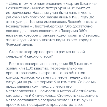
– Дело в том, что наименование «квартал Шкапина-
Розенштейна» многие петербуржцы не считают
историческим. Названия улиц были даны в честь
рабочих Путиловского завода лишь в 1923 году. До
этого улица Шкапина именовалась Везенбергская, а
Розенштейна – Лейхтенбергская. Это достаточно
сложно для произношения. А «Панорама 360» –
название, которое отражает идею проекта. С верхних
этажей зданий открываются виды на весь город и
Финский залив.
– Сколько квартир построят в рамках первой
очереди? И какого класса?
– Всего запланировано возведение 58,5 тыс. кв. м
жилья, или 1180 квартир. Первоначально мы
ориентировались на строительство объектов
комфорт-класса, но затем с учетом тенденций и
ситуации на рынке формат был изменен. Сейчас мы
представляем комплекс с учетом его
местоположения – близости к метро «Балтийская» –
как доступный бизнес-класс. Стоимость квадратного
метра составляет в среднем около 90 тыс. руб. В
проекте мы постарались предусмотреть все