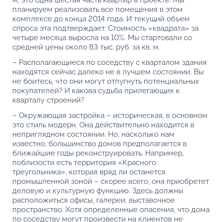
м, это одна шестая часть квартир в проекте. Мы
планируем реализовать все помещения в этом
комплексе до конца 2014 года. И текущий объем
спроса эта подтверждает. Стоимость «квадрата» за
четыре месяца выросла на 10%. Мы стартовали со
средней цены около 83 тыс. руб. за кв. м.
– Располагающиеся по соседству с кварталом здания
находятся сейчас далеко не в лучшем состоянии. Вы
не боитесь, что они могут отпугнуть потенциальных
покупателей? И какова судьба прилегающих к
кварталу строений?
– Окружающая застройка – историческая, в основном
это стиль модерн. Она действительно находится в
неприглядном состоянии. Но, насколько нам
известно, большинство домов предполагается в
ближайшие годы реконструировать. Например,
поблизости есть территория «Красного
треугольника», которая вряд ли останется
промышленной зоной – скорее всего, она приобретет
деловую и культурную функцию. Здесь должны
расположиться офисы, галереи, выставочное
пространство. Хотя определенные опасения, что дома
по соседству могут произвести на клиентов не