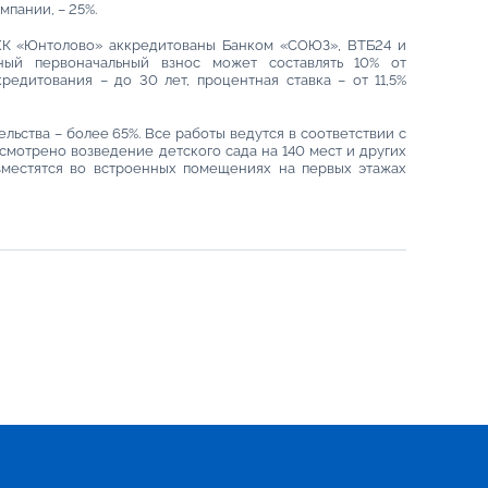
пании, – 25%.
ЖК «Юнтолово» аккредитованы Банком «СОЮЗ», ВТБ24 и
ный первоначальный взнос может составлять 10% от
редитования – до 30 лет, процентная ставка – от 11,5%
ельства – более 65%. Все работы ведутся в соответствии с
усмотрено возведение детского сада на 140 мест и других
зместятся во встроенных помещениях на первых этажах