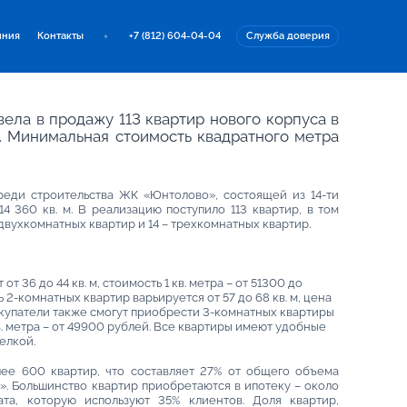
иния
Контакты
+7 (812) 604-04-04
Служба доверия
ела в продажу 113 квартир нового корпуса в
 Минимальная стоимость квадратного метра
реди строительства ЖК «Юнтолово», состоящей из 14-ти
 360 кв. м. В реализацию поступило 113 квартир, в том
двухкомнатных квартир и 14 – трехкомнатных квартир.
т 36 до 44 кв. м, стоимость 1 кв. метра – от 51300 до
 2-комнатных квартир варьируется от 57 до 68 кв. м, цена
Покупатели также смогут приобрести 3-комнатных квартиры
кв. метра – от 49900 рублей. Все квартиры имеют удобные
елкой.
ее 600 квартир, что составляет 27% от общего объема
. Большинство квартир приобретаются в ипотеку – около
та, которую используют 35% клиентов. Доля квартир,