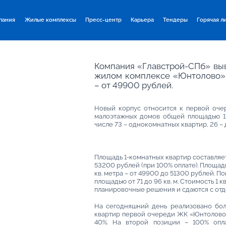
пания
Жилые комплексы
Пресс-центр
Карьера
Тендеры
Горячая л
Компания «Главстрой-СПб» выв
жилом комплексе «Юнтолово».
– от 49900 рублей.
Новый корпус относится к первой оче
малоэтажных домов общей площадью 114
числе 73 – однокомнатных квартир, 26 – 
Площадь 1-комнатных квартир составляет о
53200 рублей (при 100% оплате). Площадь
кв. метра – от 49900 до 51300 рублей. 
площадью от 71 до 96 кв. м. Стоимость 1 
планировочные решения и сдаются с отд
На сегодняшний день реализовано бол
квартир первой очереди ЖК «Юнтолово»
40%. На второй позиции – 100% опла