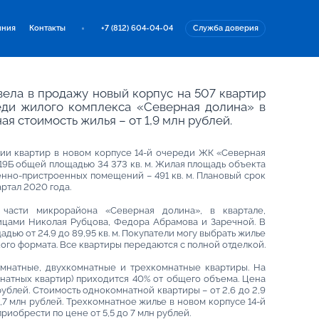
иния
Контакты
+7 (812) 604-04-04
Служба доверия
ела в продажу новый корпус на 507 квартир
еди жилого комплекса «Северная долина» в
я стоимость жилья – от 1,9 млн рублей.
ции квартир в новом корпусе 14-й очереди ЖК «Северная
9Б общей площадью 34 373 кв. м. Жилая площадь объекта
оенно-пристроенных помещений – 491 кв. м. Плановый срок
ртал 2020 года.
 части микрорайона «Северная долина», в квартале,
ицами Николая Рубцова, Федора Абрамова и Заречной. В
ью от 24,9 до 89,95 кв. м. Покупатели могу выбрать жилье
ого формата. Все квартиры передаются с полной отделкой.
мнатные, двухкомнатные и трехкомнатные квартиры. На
натных квартир) приходится 40% от общего объема. Цена
 рублей. Стоимость однокомнатной квартиры – от 2,6 до 2,9
6,7 млн рублей. Трехкомнатное жилье в новом корпусе 14-й
обрести по цене от 5,5 до 7 млн рублей.