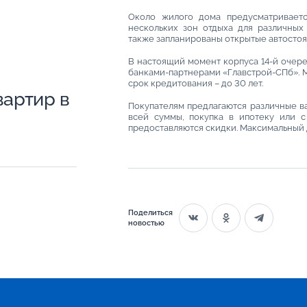
Около жилого дома предусматриваетс
нескольких зон отдыха для различных
также запланированы открытые автостоя
В настоящий момент корпуса 14-й очер
банками-партнерами «Главстрой-СПб». М
срок кредитования – до 30 лет.
артир в
Покупателям предлагаются различные 
всей суммы, покупка в ипотеку или с
предоставляются скидки. Максимальный 
Поделиться
новостью