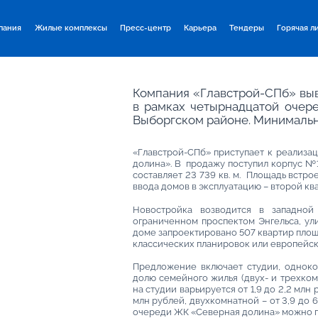
пания
Жилые комплексы
Пресс-центр
Карьера
Тендеры
Горячая л
Компания «Главстрой-СПб» выв
в рамках четырнадцатой очер
Выборгском районе. Минимальна
«Главстрой-СПб» приступает к реализа
долина». В продажу поступил корпус №1
составляет 23 739 кв. м. Площадь встр
ввода домов в эксплуатацию – второй ква
Новостройка возводится в западной
ограниченном проспектом Энгельса, ул
доме запроектировано 507 квартир площад
классических планировок или европейск
Предложение включает студии, одноко
долю семейного жилья (двух- и трехком
на студии варьируется от 1,9 до 2,2 млн
млн рублей, двухкомнатной – от 3,9 до 
очереди ЖК «Северная долина» можно при