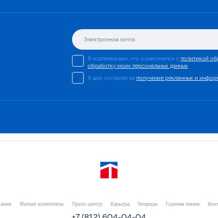
Я подтверждаю, что ознакомился с
политикой об
обработку моих персональных данных
.
Я даю согласие на
получение рекламных и инфор
ания
Жилые комплексы
Пресс-центр
Карьера
Тендеры
Горячая линия
Кон
+7 (812) 604-04-04