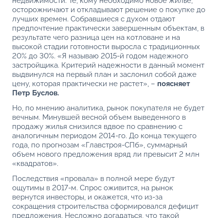
недвижимости. Те, кому необходимо новое жилье,
осторожничают и откладывают решение о покупке до
лучших времен. Собравшиеся с духом отдают
предпочтение практически завершенным объектам, в
результате чего разница цен на котловане и на
высокой стадии готовности выросла с традиционных
20% до 30%. «Я называю 2015-й годом надежного
застройщика. Критерий надежности в данный момент
выдвинулся на первый план и заслонил собой даже
цену, которая практически не растет», –
поясняет
Петр Буслов.
Но, по мнению аналитика, рынок покупателя не будет
вечным. Минувшей весной объем выведенного в
продажу жилья снизился вдвое по сравнению с
аналогичным периодом 2014-го. До конца текущего
года, по прогнозам «Главстроя-СПб», суммарный
объем нового предложения вряд ли превысит 2 млн
«квадратов».
Последствия «провала» в полной мере будут
ощутимы в 2017-м. Спрос оживится, на рынок
вернутся инвесторы, и окажется, что из-за
сокращения строительства сформировался дефицит
предложения. Несложно догадаться, что такой