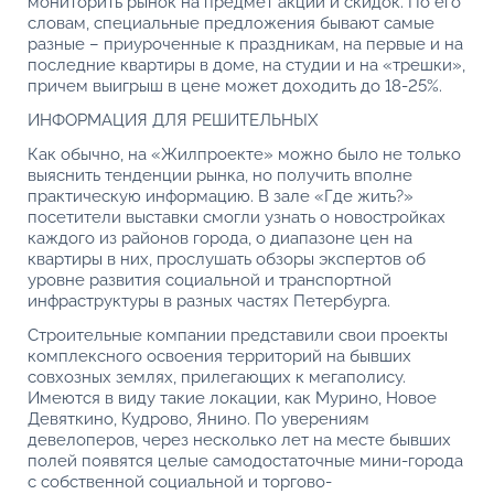
мониторить рынок на предмет акций и скидок. По его
словам, специальные предложения бывают самые
разные – приуроченные к праздникам, на первые и на
последние квартиры в доме, на студии и на «трешки»,
причем выигрыш в цене может доходить до 18-25%.
ИНФОРМАЦИЯ ДЛЯ РЕШИТЕЛЬНЫХ
Как обычно, на «Жилпроекте» можно было не только
выяснить тенденции рынка, но получить вполне
практическую информацию. В зале «Где жить?»
посетители выставки смогли узнать о новостройках
каждого из районов города, о диапазоне цен на
квартиры в них, прослушать обзоры экспертов об
уровне развития социальной и транспортной
инфраструктуры в разных частях Петербурга.
Строительные компании представили свои проекты
комплексного освоения территорий на бывших
совхозных землях, прилегающих к мегаполису.
Имеются в виду такие локации, как Мурино, Новое
Девяткино, Кудрово, Янино. По уверениям
девелоперов, через несколько лет на месте бывших
полей появятся целые самодостаточные мини-города
с собственной социальной и торгово-