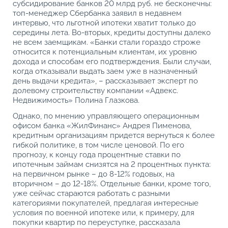
субсидирование банков 20 млрд руб. не бесконечны:
топ-менеджер Сбербанка заявил в недавнем
интервью, что льготной ипотеки хватит только до
середины лета. Во-вторых, кредиты доступны далеко
не всем заемщикам. «Банки стали гораздо строже
относится к потенциальным клиентам, их уровню
дохода и способам его подтверждения. Были случаи,
когда отказывали выдать заем уже в назначенный
день выдачи кредита», – рассказывает эксперт по
долевому строительству компании «Адвекс.
Недвижимость» Полина Глазкова.
Однако, по мнению управляющего операционным
офисом банка «ЖилФинанс» Андрея Пименова,
кредитным организациям придется вернуться к более
гибкой политике, в том числе ценовой. По его
прогнозу, к концу года процентные ставки по
ипотечным займам снизятся на 2 процентных пункта:
на первичном рынке – до 8-12% годовых, на
вторичном – до 12-18%. Отдельные банки, кроме того,
уже сейчас стараются работать с разными
категориями покупателей, предлагая интересные
условия по военной ипотеке или, к примеру, для
покупки квартир по переуступке, рассказала