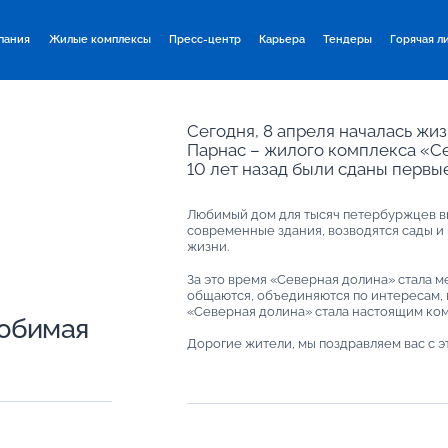
пания
Жилые комплексы
Пресс-центр
Карьера
Тендеры
Горячая л
Сегодня, 8 апреля началась жи
Парнас – жилого комплекса «Се
10 лет назад были сданы первые
Любимый дом для тысяч петербуржцев выр
современные здания, возводятся сады и 
жизни.
За это время «Северная долина» стала ме
общаются, объединяются по интересам, в
«Северная долина» стала настоящим комь
любимая
Дорогие жители, мы поздравляем вас с э