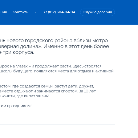
иния
Контакты
+7 (812) 604-04-04
Служба доверия
знь нового городского района вблизи метро
верная долина». Именно в этот день более
 три корпуса.
ос на глазах – и продолжает расти. Здесь строятся
школы будущего, появляются места для отдыха и активной
стом, где создаются семьи, растут дети, дружат,
месте отдыхают и занимаются спортом. За 10 лет
юнити, где кипит жизнь!
тим праздником!