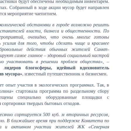
частники будут обеспечены необходимым инвентарем.
пах. Собранный в ходе акции мусор будет направлен
тся мероприятие чаепитием.
кологической обстановки в городе возможно решить
дставителей власти, бизнеса и общественности. По
ероприятий, очевидно, что очень многие готовы
 усилия для того, чтобы сделать чище и красивее
обровольные действия обычных жителей Санкт-
ируют самое главное – здоровый социальный настрой
но участвовать в решении проблем общества»,
–
 лидеров блогосферы, идейный вдохновитель
ив мусора»
, известный путешественник и бизнесмен.
т опыт участия в экологических программах. Так, в
олина» стартовала программа по раздельному сбору
ещены специально оборудованные площадки с
 сортировки твердых бытовых отходов.
сячно сортируется 500 куб. м вторичных ресурсов,
екло. В ближайшее время при поддержке Комитета по
рга и активном участии жителей ЖК «Северная