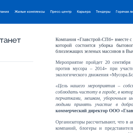
пания
Жилые комплексы
Пресс-центр
Карьера
Тендеры
Горячая л
танет
Компания «Главстрой-СПб» вместе с 
которой состоится уборка бытов
близлежащих зеленых массивов в Вы
Мероприятие пройдет 20 сентября 
против мусора – 2014» при учас
экологического движения «Мусора.Б
«Цель нашего мероприятия – соб
соблюдать чистоту в городе, в кот
перчатками, мешком, уборочным 
людьми принять участие в добро
коммерческий директор ООО «Гла
Организаторы рассчитывают, что в а
компаний, блогеры и представите