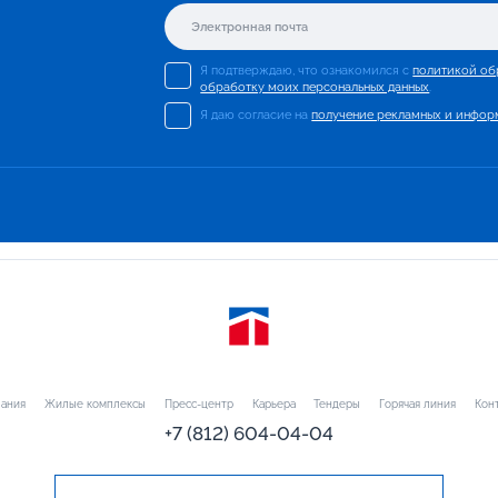
Я подтверждаю, что ознакомился с
политикой об
обработку моих персональных данных
.
Я даю согласие на
получение рекламных и инфор
ания
Жилые комплексы
Пресс-центр
Карьера
Тендеры
Горячая линия
Кон
+7 (812) 604-04-04