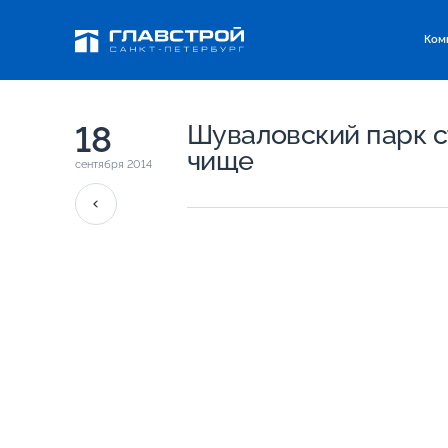
Ком
18
Шуваловский парк с
чище
сентября 2014