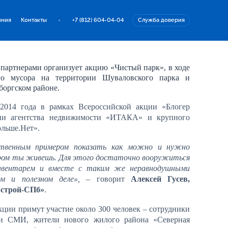
иния
Контакты
+7 (812) 604-04-04
Служба доверия
партнерами организует акцию «Чистый парк», в ходе
ого мусора на территории Шуваловского парка и
боргском районе.
2014 года в рамках Всероссийской акции «Блогер
тии агентства недвижимости «ИТАКА» и крупного
ольше.Нет».
ственным примером показать как можно и нужно
ором ты живешь. Для этого достаточно вооружиться
инвентарем и вместе с таким же неравнодушными
м и полезном деле»,
– говорит
Алексей Гусев,
встрой-СПб»
.
кции примут участие около 300 человек – сотрудники
ли СМИ, жители нового жилого района «Северная