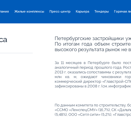
пания
Жилые комплексы
Пресс-центр
Карьера
Тендеры
Горячая л
са
Петербургские застройщики уже
По итогам года объем строите
высокого результата рынок не в
За 11 месяцев в Петербурге было пост
аналогичный период прошлого года. Рост 
2013 г. оказались сопоставимы с результат
млн кв. м, ожидают чиновники гор
коммерческий директор «Главстрой-СПб»
зафиксированы в 2008 г. (см. инфографику
По данным комитета по строительству, б
«ССМО «ЛенспецСМУ» (16,7%), СК «Дальп
(5,48%), ООО «Сетл сити» (5,2%), «Главстро