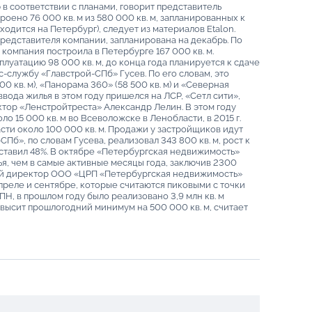
 в соответствии с планами, говорит представитель
оено 76 000 кв. м из 580 000 кв. м, запланированных к
ходится на Петербург), следует из материалов Etalon.
редставителя компании, запланирована на декабрь. По
компания построила в Петербурге 167 000 кв. м.
сплуатацию 98 000 кв. м, до конца года планируется к сдаче
с-службу «Главстрой-СПб» Гусев. По его словам, это
0 кв. м), «Панорама 360» (58 500 кв. м) и «Северная
ввода жилья в этом году пришелся на ЛСР, «Сетл сити»,
тор «Ленстройтреста» Александр Лелин. В этом году
ло 15 000 кв. м во Всеволожске в Ленобласти, в 2015 г.
асти около 100 000 кв. м. Продажи у застройщиков идут
-СПб», по словам Гусева, реализовал 343 800 кв. м, рост к
ставил 48%. В октябре «Петербургская недвижимость»
я, чем в самые активные месяцы года, заключив 2300
ный директор ООО «ЦРП «Петербургская недвижимость»
 апреле и сентябре, которые считаются пиковыми с точки
ПН, в прошлом году было реализовано 3,9 млн кв. м
евысит прошлогодний минимум на 500 000 кв. м, считает