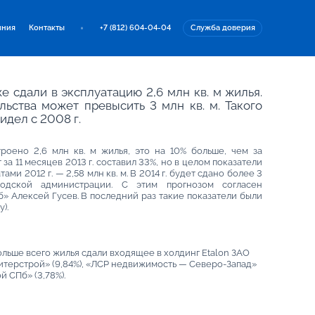
иния
Контакты
+7 (812) 604-04-04
Служба доверия
 сдали в эксплуатацию 2,6 млн кв. м жилья.
льства может превысить 3 млн кв. м. Такого
идел с 2008 г.
роено 2,6 млн кв. м жилья, это на 10% больше, чем за
за 11 месяцев 2013 г. составил 33%, но в целом показатели
ами 2012 г. — 2,58 млн кв. м. В 2014 г. будет сдано более 3
одской администрации. С этим прогнозом согласен
 Алексей Гусев. В последний раз такие показатели были
).
ольше всего жилья сдали входящее в холдинг Etalon ЗАО
итерстрой» (9,84%), «ЛСР недвижимость — Северо-Запад»
й СПб» (3,78%).