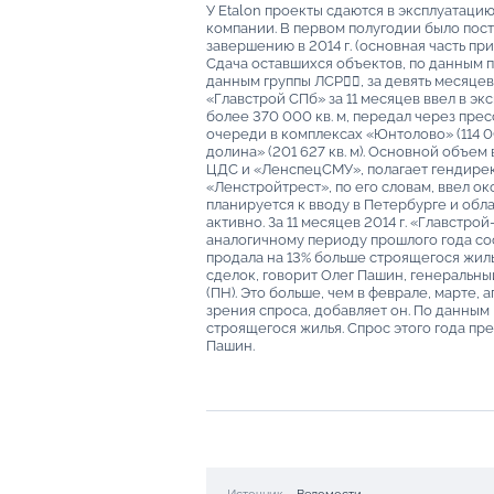
У Etalon проекты сдаются в эксплуатацию
компании. В первом полугодии было постр
завершению в 2014 г. (основная часть при
Сдача оставшихся объектов, по данным п
данным группы ЛСР, за девять месяцев 
«Главстрой СПб» за 11 месяцев ввел в эк
более 370 000 кв. м, передал через прес
очереди в комплексах «Юнтолово» (114 00
долина» (201 627 кв. м). Основной объем 
ЦДС и «ЛенспецСМУ», полагает гендирек
«Ленстройтрест», по его словам, ввел око
планируется к вводу в Петербурге и обл
активно. За 11 месяцев 2014 г. «Главстрой
аналогичному периоду прошлого года со
продала на 13% больше строящегося жиль
сделок, говорит Олег Пашин, генераль
(ПН). Это больше, чем в феврале, марте,
зрения спроса, добавляет он. По данным 
строящегося жилья. Спрос этого года пр
Пашин.
Источник
Ведомости