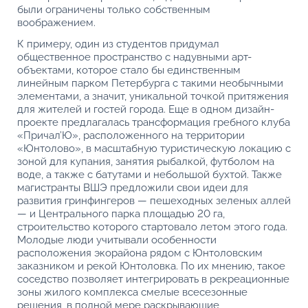
были ограничены только собственным
воображением.
К примеру, один из студентов придумал
общественное пространство с надувными арт-
объектами, которое стало бы единственным
линейным парком Петербурга с такими необычными
элементами, а значит, уникальной точкой притяжения
для жителей и гостей города. Еще в одном дизайн-
проекте предлагалась трансформация гребного клуба
«Причал’Ю», расположенного на территории
«Юнтолово», в масштабную туристическую локацию с
зоной для купания, занятия рыбалкой, футболом на
воде, а также с батутами и небольшой бухтой. Также
магистранты ВШЭ предложили свои идеи для
развития гринфингеров — пешеходных зеленых аллей
— и Центрального парка площадью 20 га,
строительство которого стартовало летом этого года.
Молодые люди учитывали особенности
расположения экорайона рядом с Юнтоловским
заказником и рекой Юнтоловка. По их мнению, такое
соседство позволяет интегрировать в рекреационные
зоны жилого комплекса смелые всесезонные
решения, в полной мере раскрывающие