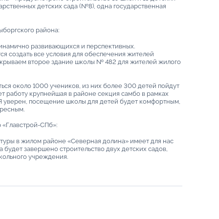
дарственных детских сада (№8), одна государственная
ыборгского района:
динамично развивающихся и перспективных.
ся создать все условия для обеспечения жителей
ткрываем второе здание школы № 482 для жителей жилого
ться около 1000 учеников, из них более 300 детей пойдут
нет работу крупнейшая в районе секция самбо в рамках
Я уверен, посещение школы для детей будет комфортным,
ересным.
 «Главстрой-СПб»:
туры в жилом районе «Северная долина» имеет для нас
 будет завершено строительство двух детских садов,
кольного учреждения.