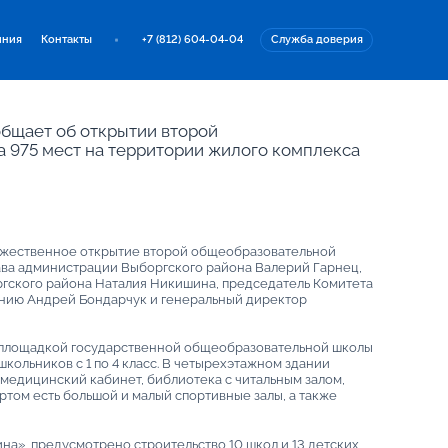
иния
Контакты
+7 (812) 604-04-04
Служба доверия
бщает об открытии второй
 975 мест на территории жилого комплекса
ржественное открытие второй общеобразовательной
ава администрации Выборгского района Валерий Гарнец,
гского района Наталия Никишина, председатель Комитета
нию Андрей Бондарчук и генеральный директор
 площадкой государственной общеобразовательной школы
кольников с 1 по 4 класс. В четырехэтажном здании
 медицинский кабинет, библиотека с читальным залом,
ортом есть большой и малый спортивные залы, а также
на» предусмотрено строительство 10 школ и 13 детских