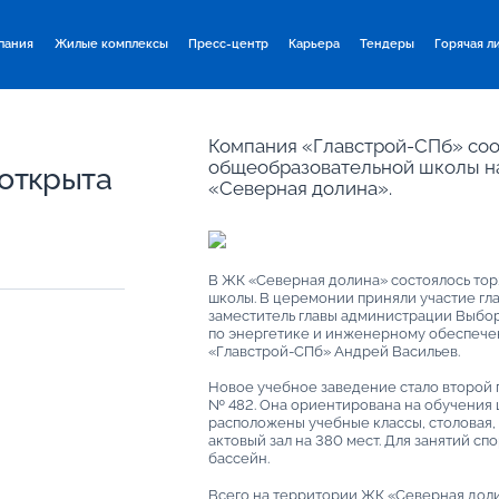
пания
Жилые комплексы
Пресс-центр
Карьера
Тендеры
Горячая л
Компания «Главстрой-СПб» соо
общеобразовательной школы на
открыта
«Северная долина».
В ЖК «Северная долина» состоялось то
школы. В церемонии приняли участие гл
заместитель главы администрации Выбор
по энергетике и инженерному обеспече
«Главстрой-СПб» Андрей Васильев.
Новое учебное заведение стало второй
№ 482. Она ориентирована на обучения ш
расположены учебные классы, столовая,
актовый зал на 380 мест. Для занятий сп
бассейн.
Всего на территории ЖК «Северная доли