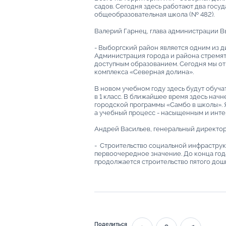
садов. Сегодня здесь работают два госу
общеобразовательная школа (№ 482).
Валерий Гарнец, глава администрации В
- Выборгский район является одним из 
Администрация города и района стремят
доступным образованием. Сегодня мы о
комплекса «Северная долина».
В новом учебном году здесь будут обуча
в 1 класс. В ближайшее время здесь нач
городской программы «Самбо в школы». 
а учебный процесс - насыщенным и инт
Андрей Васильев, генеральный директор
- Строительство социальной инфраструк
первоочередное значение. До конца года
продолжается строительство пятого дош
Поделиться