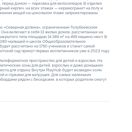
 перед домом — парковка для велосипедов. В отделке
рный кирпич, на всех этажах — керамогранит на полу и
анения вещей на цокольном этаже запроектированы
се «Северная долина», ограниченным Толубеевским
Она включает в себя 13 жилых домов, рассчитанных на
закрытого типа площадью 14 389 м² на 499 машино-мест. В
а 280 малышей и школа. Общеобразовательное
удет рассчитано на 1750 учеников и станет самой
етский сад примут первых воспитанников уже в 2023 году.
льтиформатное пространство для детей и взрослых. На
ематические зоны для детей, взрослых и даже домашних
места для отдыха. Внутри PlayHub будет возведен холм
ой и горками для ватрушек. Для самых маленьких
бордами рядом с беседками, в которых родители смогут