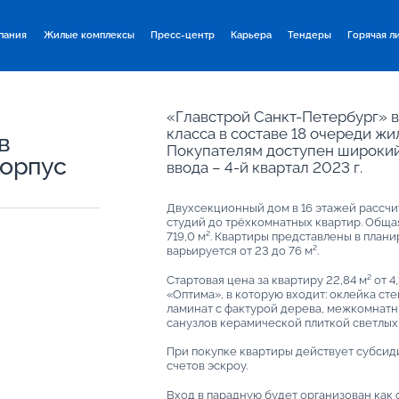
пания
Жилые комплексы
Пресс-центр
Карьера
Тендеры
Горячая л
«Главстрой Санкт-Петербург» 
класса в составе 18 очереди ж
в
Покупателям доступен широкий
корпус
ввода – 4-й квартал 2023 г.
Двухсекционный дом в 16 этажей рассчит
студий до трёхкомнатных квартир. Обща
719,0 м². Квартиры представлены в план
варьируется от 23 до 76 м².
Стартовая цена за квартиру 22,84 м² от 4
«Оптима», в которую входит: оклейка ст
ламинат с фактурой дерева, межкомнатн
санузлов керамической плиткой светлых
При покупке квартиры действует субсид
счетов эскроу.
Вход в парадную будет организован как с