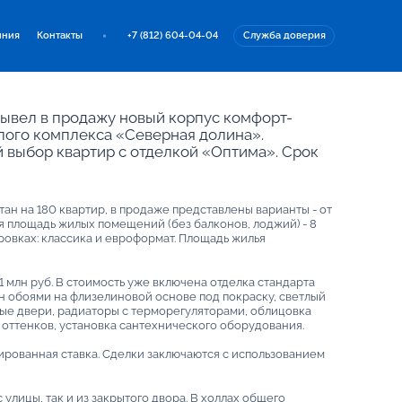
иния
Контакты
+7 (812) 604-04-04
Служба доверия
вывел в продажу новый корпус комфорт-
илого комплекса «Северная долина».
 выбор квартир с отделкой «Оптима». Срок
ан на 180 квартир, в продаже представлены варианты - от
я площадь жилых помещений (без балконов, лоджий) - 8
ировках: классика и евроформат. Площадь жилья
,1 млн руб. В стоимость уже включена отделка стандарта
ен обоями на флизелиновой основе под покраску, светлый
ые двери, радиаторы с терморегуляторами, облицовка
 оттенков, установка сантехнического оборудования.
ированная ставка. Сделки заключаются с использованием
 улицы, так и из закрытого двора. В холлах общего