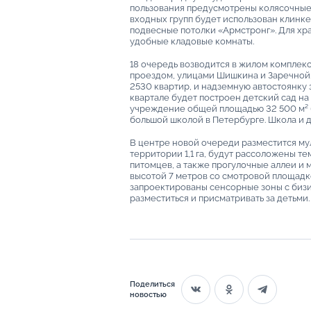
пользования предусмотрены колясочные,
входных групп будет использован клинке
подвесные потолки «Армстронг». Для хр
удобные кладовые комнаты.
18 очередь возводится в жилом комплек
проездом, улицами Шишкина и Заречной. 
2530 квартир, и надземную автостоянку 
квартале будет построен детский сад н
учреждение общей площадью 32 500 м² б
большой школой в Петербурге. Школа и д
В центре новой очереди разместится му
территории 1,1 га, будут рассоложены т
питомцев, а также прогулочные аллеи и 
высотой 7 метров со смотровой площадк
запроектированы сенсорные зоны с бизи
разместиться и присматривать за детьми.
Поделиться
новостью