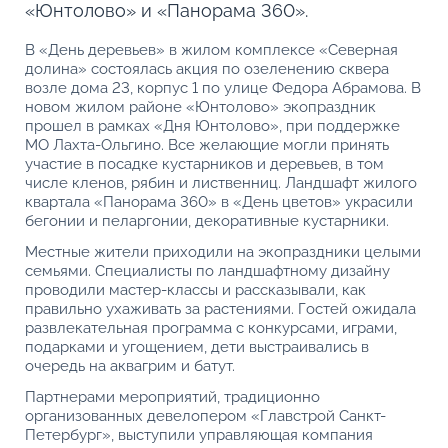
«Юнтолово» и «Панорама 360».
В «День деревьев» в жилом комплексе «Северная
долина» состоялась акция по озеленению сквера
возле дома 23, корпус 1 по улице Федора Абрамова. В
новом жилом районе «Юнтолово» экопраздник
прошел в рамках «Дня Юнтолово», при поддержке
МО Лахта-Ольгино. Все желающие могли принять
участие в посадке кустарников и деревьев, в том
числе кленов, рябин и лиственниц. Ландшафт жилого
квартала «Панорама 360» в «День цветов» украсили
бегонии и пеларгонии, декоративные кустарники.
Местные жители приходили на экопраздники целыми
семьями. Специалисты по ландшафтному дизайну
проводили мастер-классы и рассказывали, как
правильно ухаживать за растениями. Гостей ожидала
развлекательная программа с конкурсами, играми,
подарками и угощением, дети выстраивались в
очередь на аквагрим и батут.
Партнерами мероприятий, традиционно
организованных девелопером «Главстрой Санкт-
Петербург», выступили управляющая компания