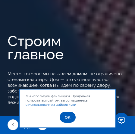
Строим
главное
Место, которое мы называем домом, не ограничено
стенами квартиры. Дом — это уютное чувство,
возникающее, когда мы идем по своему двору,
забегаем в любимое кафе или проходим мимо
родной школы. Именно идея о «районе, как доме»
Мы используем файлы куки. Продолжая
пользоваться сайтом, вы соглашаетесь
лежит в основе всех наших проектов.
с использованием файлов куки
OK
01
/ 03